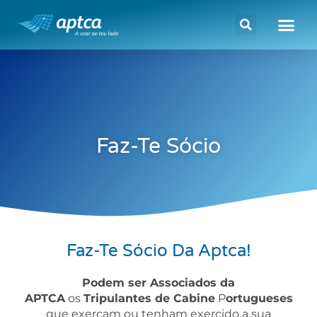
Faz-Te Sócio
Faz-Te Sócio Da Aptca!
Podem ser Associados da
APTCA
os
Tripulantes de Cabine
P
ortugueses
que exerçam ou tenham exercido a sua