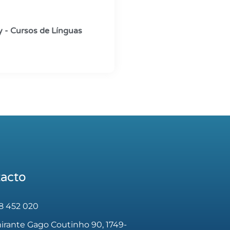
 - Cursos de Línguas
acto
18 452 020
mirante Gago Coutinho 90, 1749-