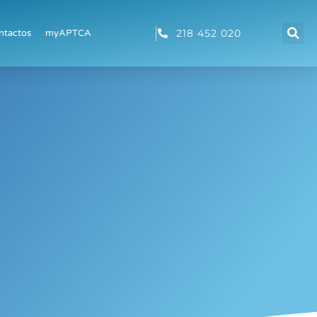
218 452 020
ntactos
myAPTCA